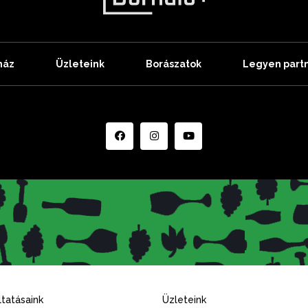
ház
Üzleteink
Borászatok
Legyen part
tatásaink
Üzleteink