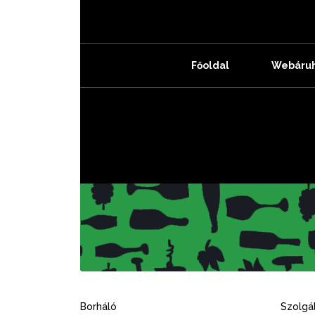
Főoldal
Webáru
Borháló
Szolgál