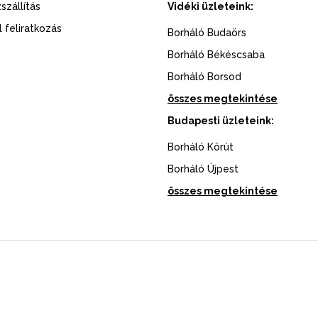
szállítás
Vidéki üzleteink:
l feliratkozás
Borháló Budaörs
Borháló Békéscsaba
Borháló Borsod
összes megtekintése
Budapesti üzleteink:
Borháló Körút
Borháló Újpest
összes megtekintése