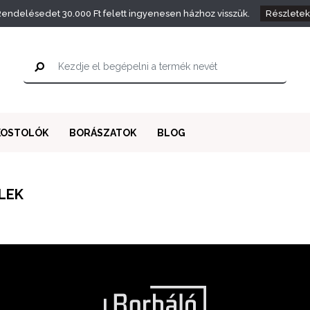
endelésedet 30.000 Ft felett ingyenesen házhoz visszük.
Részletek
KOSTOLÓK
BORÁSZATOK
BLOG
LEK