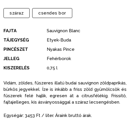
száraz
csendes bor
FAJTA
Sauvignon Blanc
TÁJEGYSÉG
Etyek-Buda
PINCÉSZET
Nyakas Pince
JELLEG
Fehérborok
KISZERELÉS
0,75 l
Vidám, zöldes, fűszeres illatú budai sauvignon zöldpaprikás,
bürkös jegyekkel. Íze is inkább a friss zöld gyümölcsök és
fűszerek felé hajlik, egresen át a citrusfélékig. Frissítő,
fajtajelleges, kis ásványossággal a száraz lecsengésben.
Egységár: 3453 Ft / liter. Áraink bruttó árak.