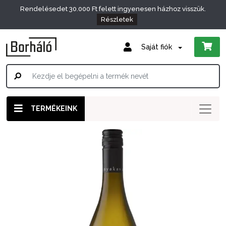
Rendelésedet 30.000 Ft felett ingyenesen házhoz visszük.
Részletek
Saját fiók
TERMÉKEINK