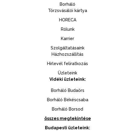
Borháló
Törzsvásálói kártya
HORECA
Rólunk
Karrier
Szolgáltatásaink
Házhozszállítás
Hírlevél feliratkozás
Üzleteink
Vidéki üzleteink:
Borháló Budaörs
Borháló Békéscsaba
Borháló Borsod
összes megtekintése
Budapesti üzleteink: