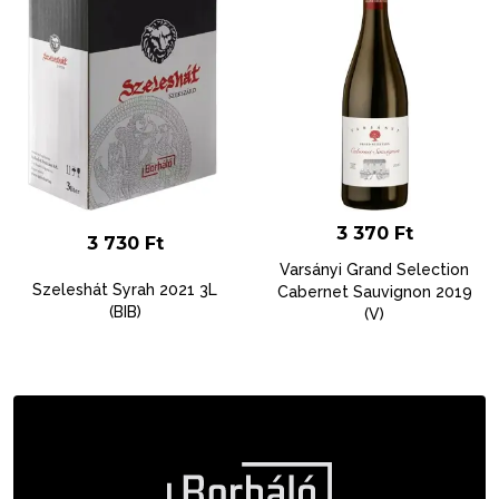
3 370
Ft
3 730
Ft
Varsányi Grand Selection
Szeleshát Syrah 2021 3L
Cabernet Sauvignon 2019
(BIB)
(V)