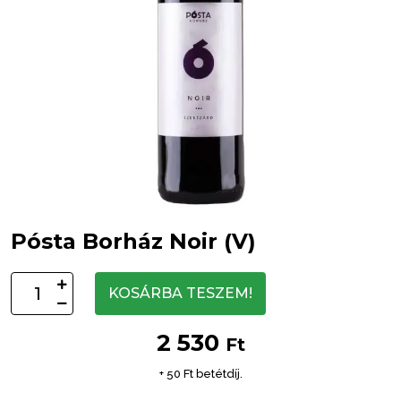
Pósta Borház Noir (V)
KOSÁRBA TESZEM!
2 530
Ft
+ 50 Ft betétdíj.