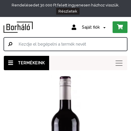
Rendelésedet 30.000 Ft felett ingyenesen házhoz visszük.
Részletek
Saját fiók
TERMÉKEINK