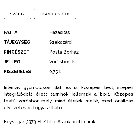
száraz
csendes bor
FAJTA
Házasítás
TÁJEGYSÉG
Szekszárd
PINCÉSZET
Pósta Borház
JELLEG
Vörösborok
KISZERELÉS
0,75 l
Intenzív gyümölcsös illat, és íz, közepes test, szépen
integrálódott érett tanninok jellemzik a bort. Közepes
testű vörösbor mely mind ételek mellé, mind önállóan
élvezetesen fogyasztható.
Egységár: 3373 Ft / liter. Áraink bruttó árak.