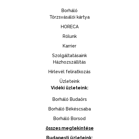
Borháló
Törzsvásálói kártya
HORECA
Rólunk
Karrier
Szolgáltatásaink
Házhozszállítás
Hírlevél feliratkozás
Üzleteink
Vidéki üzleteink:
Borháló Budaörs
Borháló Békéscsaba
Borháló Borsod
összes megtekintése
Budapesti üzleteink: