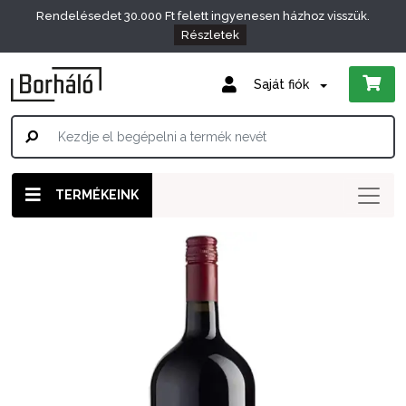
Rendelésedet 30.000 Ft felett ingyenesen házhoz visszük.
Részletek
Saját fiók
TERMÉKEINK