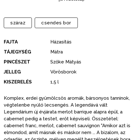
száraz
csendes bor
FAJTA
Házasítás
TÁJEGYSÉG
Mátra
PINCÉSZET
Szőke Mátyás
JELLEG
Vörösborok
KISZERELÉS
1,5 l
Komplex, erdei gyümölcsös aromák, bársonyos tanninok,
végtelenbe nyúló lecsengés. A legendává vált
Legendárium új évjárata merlot barrique alapra épül, a
cabernet pedig a testet, erőt képviseli. Összetétel:
cabernet franc, merlot, cabernet sauvignon "Amikor azt is
elmondod, amit másnak és máskor nem ... A bizalom, az
odaadás, az őszinte, mélyen megélt beszélgetések bora.