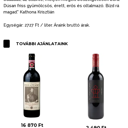
Dúsan friss gyümölcsös, érett, erős és oltalmazó. Bízd rá
magad." Kathona Krisztián
Egységár: 2727 Ft / liter. Áraink bruttó árak.
TOVÁBBI AJÁNLATAINK
16 870
Ft
2 490
Ft