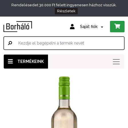
Rendelésedet 30.000 Ft felett ingyenesen házhoz visszük.
Részletek
Saját fiók
TERMÉKEINK