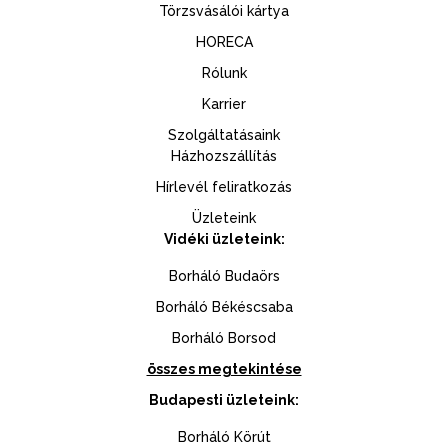
Törzsvásálói kártya
HORECA
Rólunk
Karrier
Szolgáltatásaink
Házhozszállítás
Hírlevél feliratkozás
Üzleteink
Vidéki üzleteink:
Borháló Budaörs
Borháló Békéscsaba
Borháló Borsod
összes megtekintése
Budapesti üzleteink:
Borháló Körút