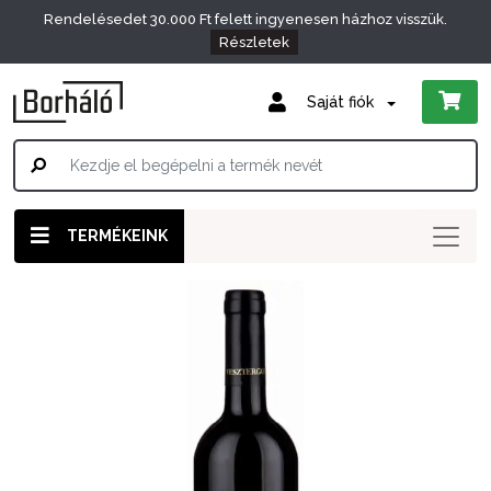
Rendelésedet 30.000 Ft felett ingyenesen házhoz visszük.
Részletek
Saját fiók
TERMÉKEINK