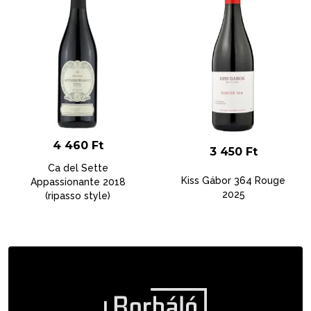
4 460
Ft
3 450
Ft
Ca del Sette
Kiss Gábor 364 Rouge
Appassionante 2018
2025
(ripasso style)