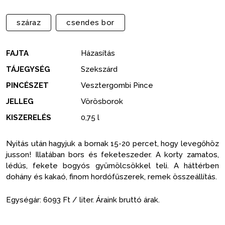
száraz
csendes bor
FAJTA
Házasítás
TÁJEGYSÉG
Szekszárd
PINCÉSZET
Vesztergombi Pince
JELLEG
Vörösborok
KISZERELÉS
0,75 l
Nyitás után hagyjuk a bornak 15-20 percet, hogy levegőhöz
jusson! Illatában bors és feketeszeder. A korty zamatos,
lédús, fekete bogyós gyümölcsökkel teli. A háttérben
dohány és kakaó, finom hordófűszerek, remek összeállítás.
Egységár: 6093 Ft / liter. Áraink bruttó árak.