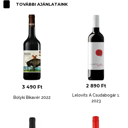
TOVÁBBI AJÁNLATAINK
2 890
Ft
3 490
Ft
Lelovits A Csudabogár 1.
Bolyki Bikavér 2022
2023