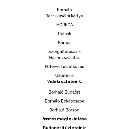
Borháló
Törzsvásálói kártya
HORECA
Rólunk
Karrier
Szolgáltatásaink
Házhozszállítás
Hírlevél feliratkozás
Üzleteink
Vidéki üzleteink:
Borháló Budaörs
Borháló Békéscsaba
Borháló Borsod
összes megtekintése
Budapesti üzleteink: