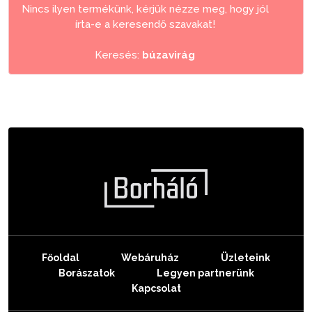
Nincs ilyen termékünk, kérjük nézze meg, hogy jól
írta-e a keresendő szavakat!
Keresés:
búzavirág
Főoldal
Webáruház
Üzleteink
Borászatok
Legyen partnerünk
Kapcsolat