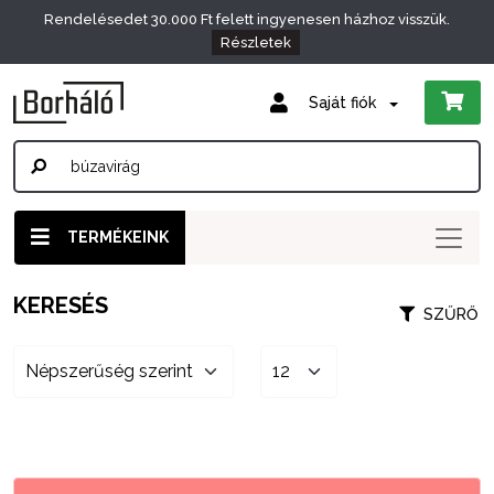
Rendelésedet 30.000 Ft felett ingyenesen házhoz visszük.
Részletek
Saját fiók
TERMÉKEINK
KERESÉS
SZŰRŐ