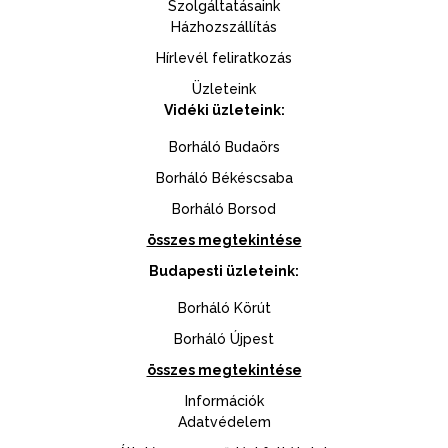
Szolgáltatásaink
Házhozszállítás
Hírlevél feliratkozás
Üzleteink
Vidéki üzleteink:
Borháló Budaörs
Borháló Békéscsaba
Borháló Borsod
összes megtekintése
Budapesti üzleteink:
Borháló Körút
Borháló Újpest
összes megtekintése
Információk
Adatvédelem